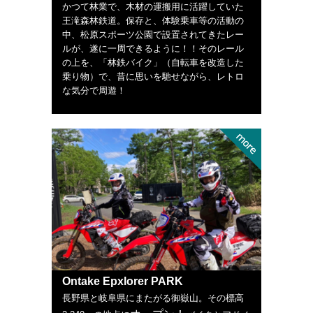
かつて林業で、木材の運搬用に活躍していた
王滝森林鉄道。保存と、体験乗車等の活動の
中、松原スポーツ公園で設置されてきたレー
ルが、遂に一周できるように！！そのレール
の上を、「林鉄バイク」（自転車を改造した
乗り物）で、昔に思いを馳せながら、レトロ
な気分で周遊！
Ontake Epxlorer PARK
長野県と岐阜県にまたがる御嶽山。その標高