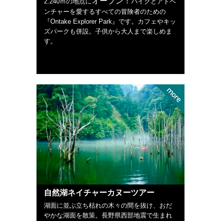
オープン！
2.240ｍの地点に
バイクとアドベ
ンチャーを愛するすべての冒険者のための
『Ontake Explorer Park』です。カフェやキッ
ズパークも併設。子供から大人まで楽しめま
す。
自然湖ネイチャーカヌーツアー
湖面に並ぶ立ち枯れの木々の間を抜け、おだ
やかな湖面を散策。長野県西部地震で生まれ