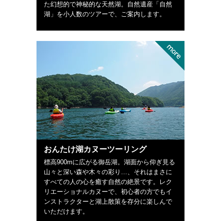
た幻想的で神秘的な天然湖。自然遺産「自然
湖」を小人数のツアーで、ご案内します。
おんたけ湖カヌーツーリング
標高900mに広がる御岳湖。湖面から仰ぎ見る
山々と深い森や木々の彩り…、それはまさに
すべての人の心を癒す自然の絶景です。レク
リエーショナルカヌーで、初心者の方でもイ
ンストラクターと湖上散策を存分に楽しんで
いただけます。