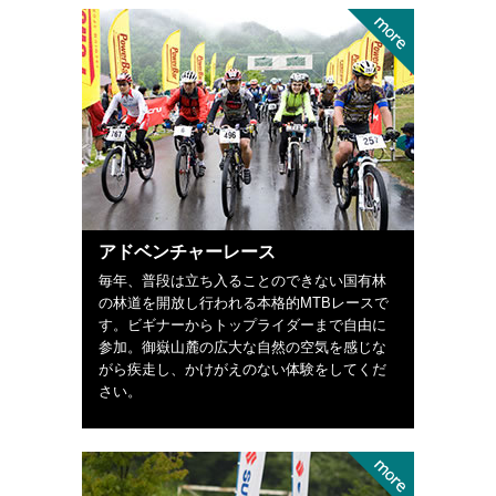
アドベンチャーレース
毎年、普段は立ち入ることのできない国有林
の林道を開放し行われる本格的MTBレースで
す。ビギナーからトップライダーまで自由に
参加。御嶽山麓の広大な自然の空気を感じな
がら疾走し、かけがえのない体験をしてくだ
さい。