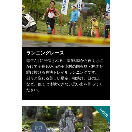
ランニングレース
毎年7月に開催される、深夜0時から夜明けに
かけて全長100kmの王滝村の国有林・林道を
駆け抜ける爽快トレイルランニングです。
刻々と変わる美しい星空、朝焼け、日の出…
など、他では体験できない思い出を作ってく
ださい。