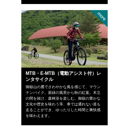
MTB・E-MTB（電動アシスト付）レ
ンタサイクル
御嶽山の麓でさわやかな風を感じて、マウン
テンバイク。新緑の風景から秋の紅葉。木立
の間を抜け、森林浴を楽しむ。御嶽の豊かな
文化や歴史を味わう等、車では通れない道も
走ることができ、ゆったりした時間と爽快感
を味わえます。