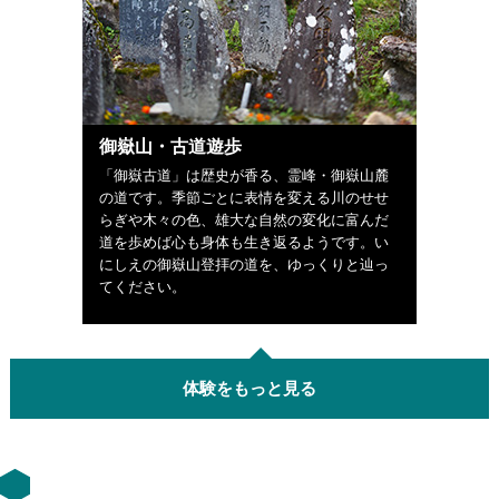
御嶽山・古道遊歩
「御嶽古道」は歴史が香る、霊峰・御嶽山麓
の道です。季節ごとに表情を変える川のせせ
らぎや木々の色、雄大な自然の変化に富んだ
道を歩めば心も身体も生き返るようです。い
にしえの御嶽山登拝の道を、ゆっくりと辿っ
てください。
体験をもっと見る