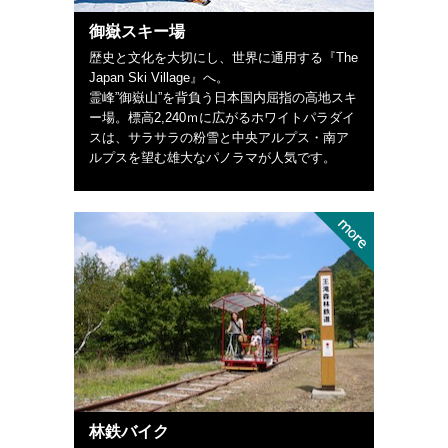
御嶽スキー場
歴史と文化を大切にし、世界に通用する『The
Japan Ski Village』へ。
霊峰”御嶽山”を背負う日本国内屈指の高地スキ
ー場。標高2,240ｍに広がるホワイトパラダイ
スは、サラサラの粉雪と中央アルプス・南ア
ルプスを望む雄大なパノラマが人気です。
林鉄バイク