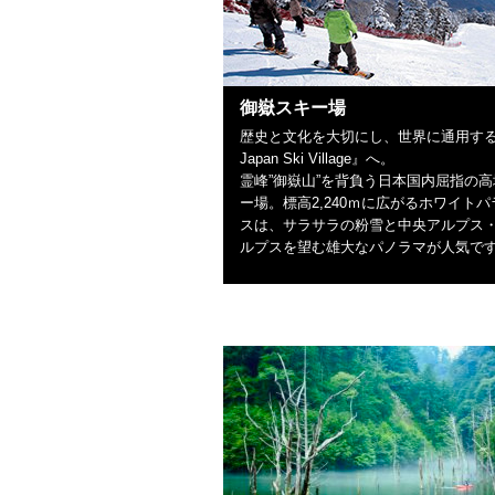
御嶽スキー場
歴史と文化を大切にし、世界に通用する
Japan Ski Village』へ。
霊峰”御嶽山”を背負う日本国内屈指の
ー場。標高2,240ｍに広がるホワイト
スは、サラサラの粉雪と中央アルプス
ルプスを望む雄大なパノラマが人気で