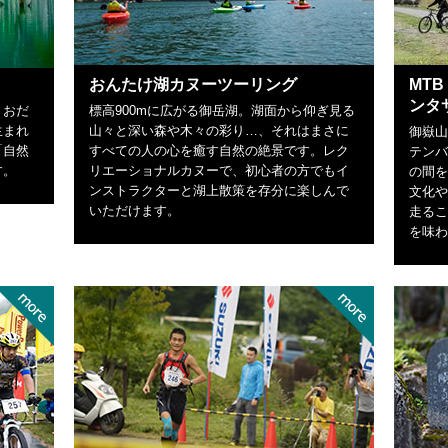
おんたけ湖カヌーツーリング
MT
ンタ
、おだ
標高900mに広がる御岳湖。湖面から仰ぎ見る
生まれ
山々と深い森や木々の彩り…、それはまさに
御嶽山
「自然
すべての人の心を癒す自然の絶景です。レク
テンバ
す。
リエーショナルカヌーで、初心者の方でもイ
の間を
ンストラクターと湖上散策を存分に楽しんで
文化や
いただけます。
走るこ
を味わ