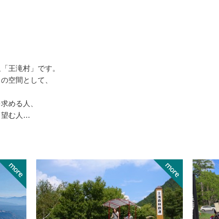
里「王滝村」です。
しの空間として、
を求める人、
と望む人…