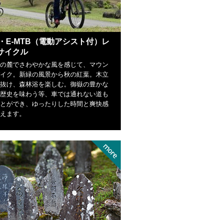
B・E-MTB（電動アシスト付）レ
サイクル
の麓でさわやかな風を感じて、マウン
イク。新緑の風景から秋の紅葉。木立
抜け、森林浴を楽しむ。御嶽の豊かな
歴史を味わう等、車では通れない道も
とができ、ゆったりした時間と爽快感
えます。