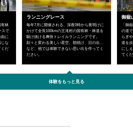
ランニングレース
御嶽
国有林
毎年7月に開催される、深夜0時から夜明けに
「御嶽
ースで
かけて全長100kmの王滝村の国有林・林道を
の道で
自由に
駆け抜ける爽快トレイルランニングです。
らぎや
感じな
刻々と変わる美しい星空、朝焼け、日の出…
道を歩
てくだ
など、他では体験できない思い出を作ってく
にしえ
ださい。
てくだ
体験をもっと見る