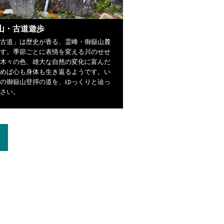
山・古道遊歩
古道」は歴史が香る、霊峰・御嶽山麓
す。季節ごとに表情を変える川のせせ
木々の色、雄大な自然の変化に富んだ
めば心も身体も生き返るようです。い
の御嶽山登拝の道を、ゆっくりと辿っ
さい。