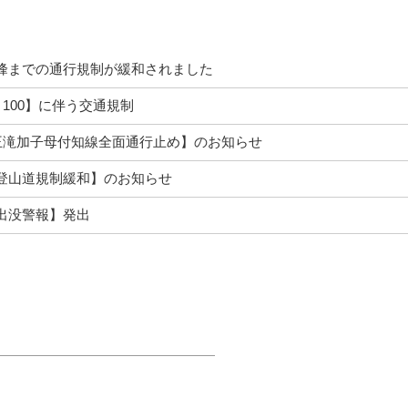
峰までの通行規制が緩和されました
KE 100】に伴う交通規制
線王滝加子母付知線全面通行止め】のお知らせ
登山道規制緩和】のお知らせ
出没警報】発出