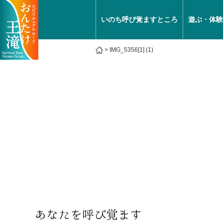
いのち呼び覚ますところ
遊ぶ・体験
>
IMG_5356[1] (1)