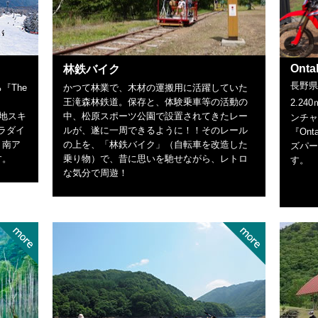
Onta
林鉄バイク
長野県
『The
かつて林業で、木材の運搬用に活躍していた
王滝森林鉄道。保存と、体験乗車等の活動の
2.24
高地スキ
中、松原スポーツ公園で設置されてきたレー
ンチャ
パラダイ
ルが、遂に一周できるように！！そのレール
『Ont
・南ア
の上を、「林鉄バイク」（自転車を改造した
ズパー
す。
乗り物）で、昔に思いを馳せながら、レトロ
す。
な気分で周遊！