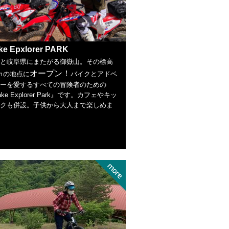
ke Epxlorer PARK
と岐阜県にまたがる御嶽山。その標高
オープン！
0ｍの地点に
バイクとアドベ
ーを愛するすべての冒険者のための
ake Explorer Park』です。カフェやキッ
クも併設。子供から大人まで楽しめま