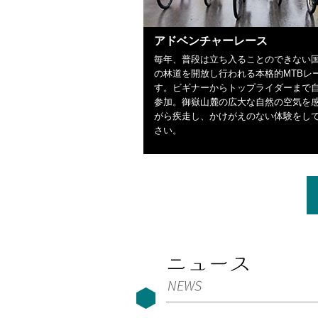
アドベンチャーレース
毎年、普段は立ち入ることのできない
の林道を開放し行われる本格的MTBレ
す。ビギナーからトップライダーまで
参加。御嶽山麓の広大な自然の空気を
がら疾走し、かけがえのない体験をし
さい。