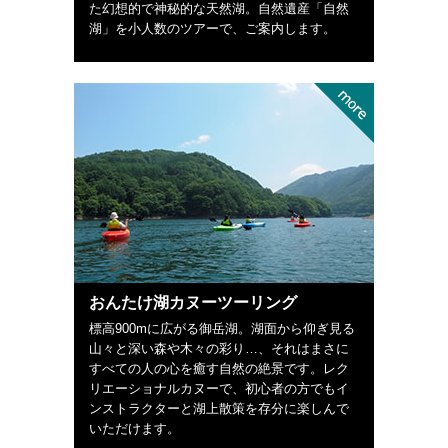
た幻想的で神秘的な天然湖。自然遺産「自然
湖」を小人数のツアーで、ご案内します。
おんたけ湖カヌーツーリング
標高900mに広がる御岳湖。湖面から仰ぎ見る
山々と深い森や木々の彩り…、それはまさに
すべての人の心を癒す自然の絶景です。レク
リエーショナルカヌーで、初心者の方でもイ
ンストラクターと湖上散策を存分に楽しんで
いただけます。