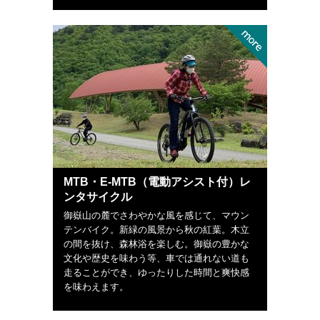
MTB・E-MTB（電動アシスト付）レ
ンタサイクル
御嶽山の麓でさわやかな風を感じて、マウン
テンバイク。新緑の風景から秋の紅葉。木立
の間を抜け、森林浴を楽しむ。御嶽の豊かな
文化や歴史を味わう等、車では通れない道も
走ることができ、ゆったりした時間と爽快感
を味わえます。