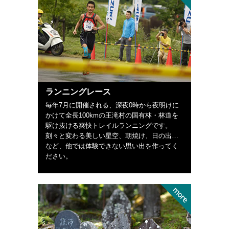
ランニングレース
毎年7月に開催される、深夜0時から夜明けに
かけて全長100kmの王滝村の国有林・林道を
駆け抜ける爽快トレイルランニングです。
刻々と変わる美しい星空、朝焼け、日の出…
など、他では体験できない思い出を作ってく
ださい。