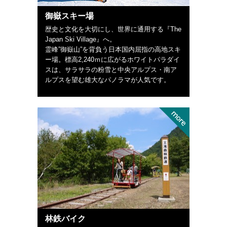
御嶽スキー場
歴史と文化を大切にし、世界に通用する『The
Japan Ski Village』へ。
霊峰”御嶽山”を背負う日本国内屈指の高地スキ
ー場。標高2,240ｍに広がるホワイトパラダイ
スは、サラサラの粉雪と中央アルプス・南ア
ルプスを望む雄大なパノラマが人気です。
林鉄バイク