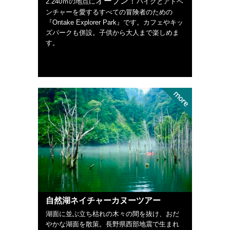
オープン！
2.240ｍの地点に
バイクとアドベ
ンチャーを愛するすべての冒険者のための
『Ontake Explorer Park』です。カフェやキッ
ズパークも併設。子供から大人まで楽しめま
す。
自然湖ネイチャーカヌーツアー
湖面に並ぶ立ち枯れの木々の間を抜け、おだ
やかな湖面を散策。長野県西部地震で生まれ