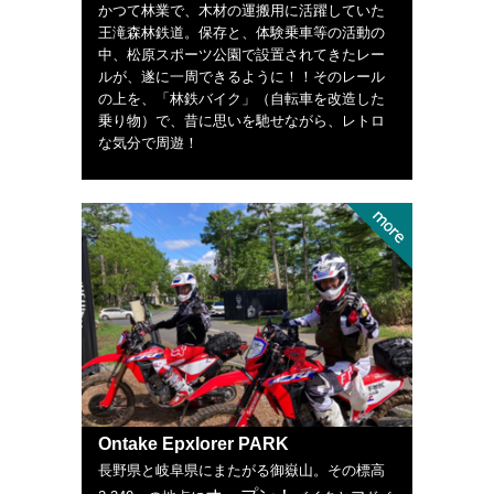
かつて林業で、木材の運搬用に活躍していた
王滝森林鉄道。保存と、体験乗車等の活動の
中、松原スポーツ公園で設置されてきたレー
ルが、遂に一周できるように！！そのレール
の上を、「林鉄バイク」（自転車を改造した
乗り物）で、昔に思いを馳せながら、レトロ
な気分で周遊！
Ontake Epxlorer PARK
長野県と岐阜県にまたがる御嶽山。その標高