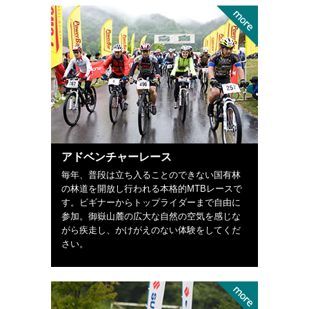
アドベンチャーレース
毎年、普段は立ち入ることのできない国有林
の林道を開放し行われる本格的MTBレースで
す。ビギナーからトップライダーまで自由に
参加。御嶽山麓の広大な自然の空気を感じな
がら疾走し、かけがえのない体験をしてくだ
さい。