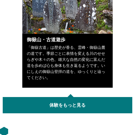
御嶽山・古道遊歩
「御嶽古道」は歴史が香る、霊峰・御嶽山麓
の道です。季節ごとに表情を変える川のせせ
らぎや木々の色、雄大な自然の変化に富んだ
道を歩めば心も身体も生き返るようです。い
にしえの御嶽山登拝の道を、ゆっくりと辿っ
てください。
体験をもっと見る