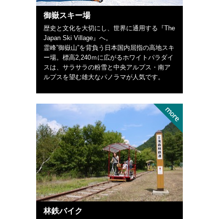
御嶽スキー場
歴史と文化を大切にし、世界に通用する『The
Japan Ski Village』へ。
霊峰”御嶽山”を背負う日本国内屈指の高地スキ
ー場。標高2,240ｍに広がるホワイトパラダイ
スは、サラサラの粉雪と中央アルプス・南ア
ルプスを望む雄大なパノラマが人気です。
林鉄バイク