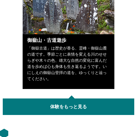
御嶽山・古道遊歩
「御嶽古道」は歴史が香る、霊峰・御嶽山麓
の道です。季節ごとに表情を変える川のせせ
らぎや木々の色、雄大な自然の変化に富んだ
道を歩めば心も身体も生き返るようです。い
にしえの御嶽山登拝の道を、ゆっくりと辿っ
てください。
体験をもっと見る