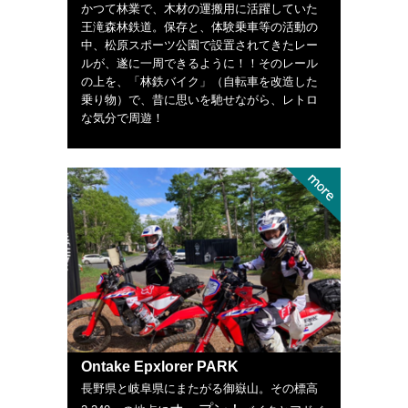
かつて林業で、木材の運搬用に活躍していた
王滝森林鉄道。保存と、体験乗車等の活動の
中、松原スポーツ公園で設置されてきたレー
ルが、遂に一周できるように！！そのレール
の上を、「林鉄バイク」（自転車を改造した
乗り物）で、昔に思いを馳せながら、レトロ
な気分で周遊！
Ontake Epxlorer PARK
長野県と岐阜県にまたがる御嶽山。その標高