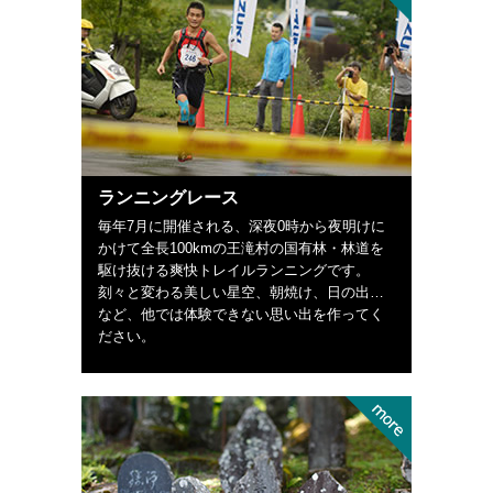
ランニングレース
毎年7月に開催される、深夜0時から夜明けに
かけて全長100kmの王滝村の国有林・林道を
駆け抜ける爽快トレイルランニングです。
刻々と変わる美しい星空、朝焼け、日の出…
など、他では体験できない思い出を作ってく
ださい。