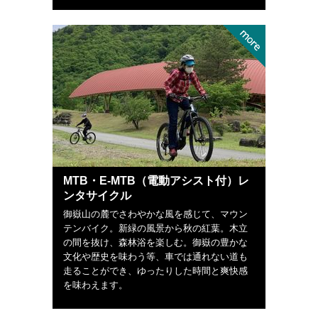
MTB・E-MTB（電動アシスト付）レ
ンタサイクル
御嶽山の麓でさわやかな風を感じて、マウン
テンバイク。新緑の風景から秋の紅葉。木立
の間を抜け、森林浴を楽しむ。御嶽の豊かな
文化や歴史を味わう等、車では通れない道も
走ることができ、ゆったりした時間と爽快感
を味わえます。