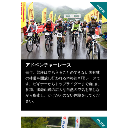
アドベンチャーレース
毎年、普段は立ち入ることのできない国有林
の林道を開放し行われる本格的MTBレースで
す。ビギナーからトップライダーまで自由に
参加。御嶽山麓の広大な自然の空気を感じな
がら疾走し、かけがえのない体験をしてくだ
さい。