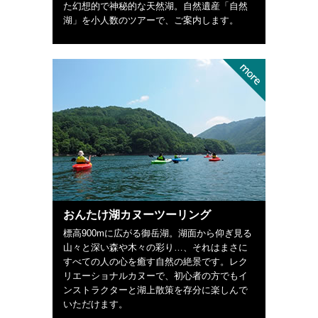
た幻想的で神秘的な天然湖。自然遺産「自然
湖」を小人数のツアーで、ご案内します。
おんたけ湖カヌーツーリング
標高900mに広がる御岳湖。湖面から仰ぎ見る
山々と深い森や木々の彩り…、それはまさに
すべての人の心を癒す自然の絶景です。レク
リエーショナルカヌーで、初心者の方でもイ
ンストラクターと湖上散策を存分に楽しんで
いただけます。