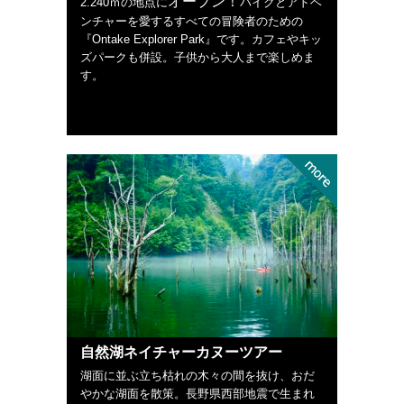
オープン！
2.240ｍの地点に
バイクとアドベ
ンチャーを愛するすべての冒険者のための
『Ontake Explorer Park』です。カフェやキッ
ズパークも併設。子供から大人まで楽しめま
す。
自然湖ネイチャーカヌーツアー
湖面に並ぶ立ち枯れの木々の間を抜け、おだ
やかな湖面を散策。長野県西部地震で生まれ